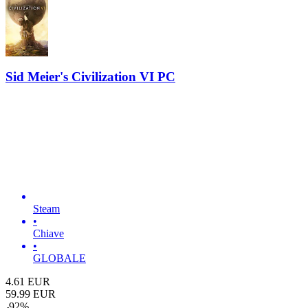
Sid Meier's Civilization VI PC
Steam
•
Chiave
•
GLOBALE
4.61
EUR
59.99
EUR
-
92
%