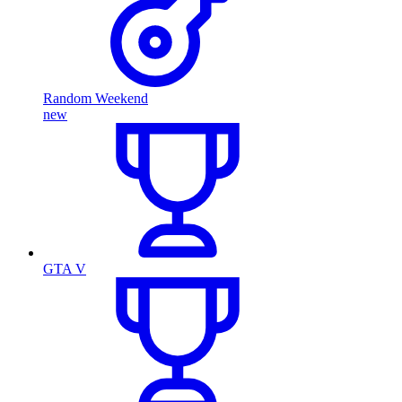
Random Weekend
new
GTA V