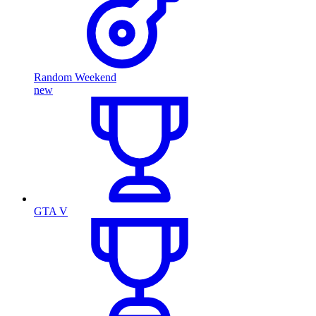
Random Weekend
new
GTA V