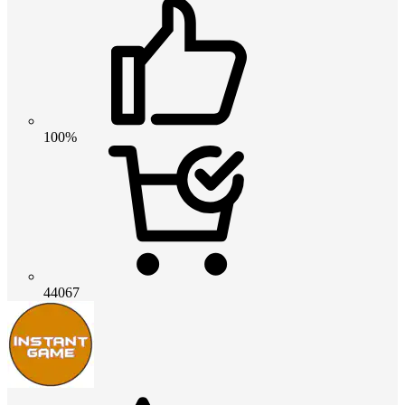
100%
44067