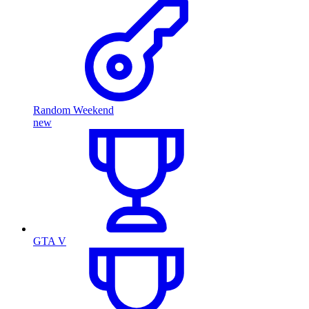
Random Weekend
new
GTA V