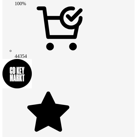
100%
44354