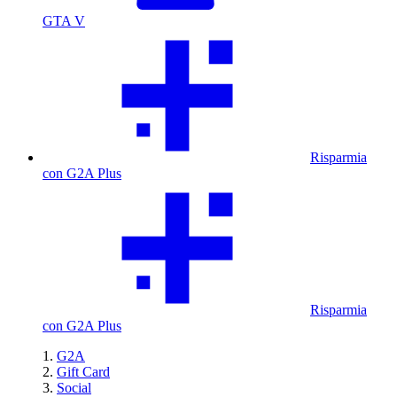
GTA V
Risparmia
con G2A Plus
Risparmia
con G2A Plus
G2A
Gift Card
Social