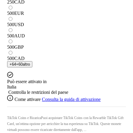
250
CAD
500
EUR
500
USD
500
AUD
500
GBP
500
CAD
+
64
+
60
altro
Può essere attivato in
Italia
Controlla le restrizioni del paese
Come attivare
Consulta la guida di attivazione
TikTok Coins e RicaricaPuoi acquistare TikTok Coins con la Rewarble TikTok Gift
Card, un'ottima opzione per arricchire la tua esperienza su TikTok. Queste monete
virtuali possono essere ricaricate direttamente dall'app, ...