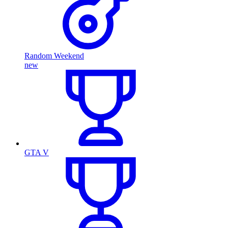
Random Weekend
new
GTA V