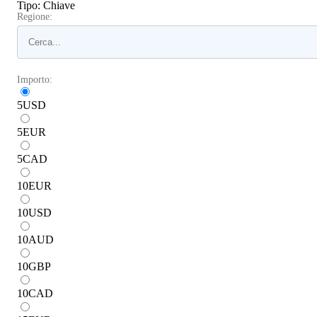
Tipo
:
Chiave
Regione:
Importo:
5
USD
5
EUR
5
CAD
10
EUR
10
USD
10
AUD
10
GBP
10
CAD