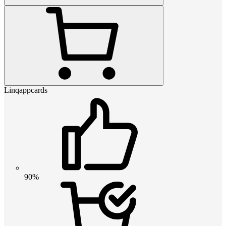
Linqappcards
90%