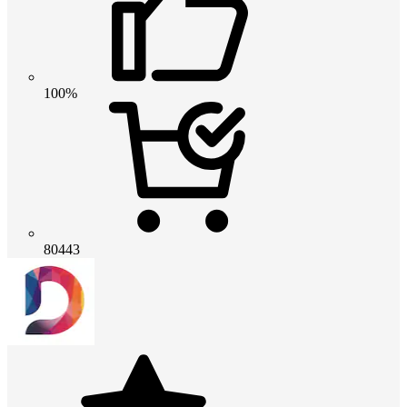
100%
80443