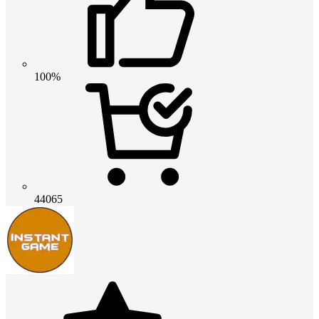
100%
44065