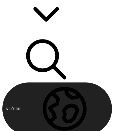
NL
EUR