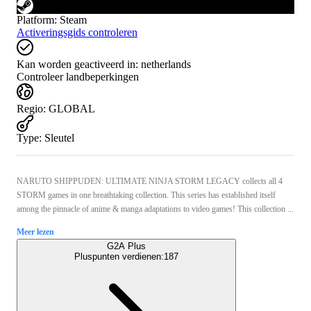
Platform
:
Steam
Activeringsgids controleren
Kan worden geactiveerd in:
netherlands
Controleer landbeperkingen
Regio
:
GLOBAL
Type
:
Sleutel
NARUTO SHIPPUDEN: ULTIMATE NINJA STORM LEGACY collects all 4
STORM games in one breathtaking collection. This series has established itself
among the pinnacle of anime & manga adaptations to video games! This collection ...
Meer lezen
G2A Plus
Pluspunten verdienen:
187