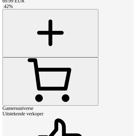
69.99
EUR
-
42
%
Gamersuniverse
Uitstekende verkoper