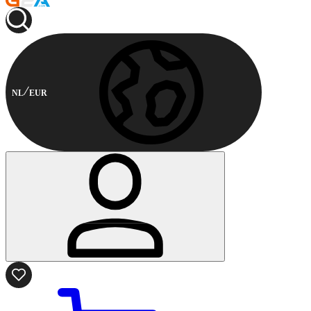
NL
EUR