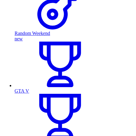
Random Weekend
new
GTA V