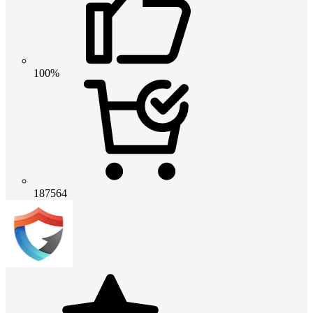
100%
187564