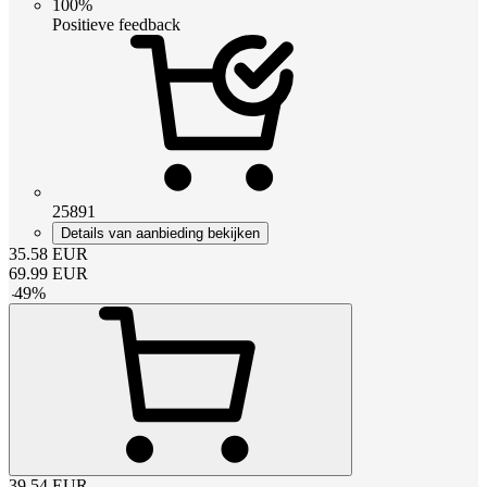
100%
Positieve feedback
25891
Details van aanbieding bekijken
35.58
EUR
69.99
EUR
-
49
%
39.54
EUR