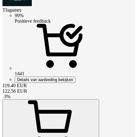
Tfagames
99%
Positieve feedback
1441
Details van aanbieding bekijken
119.40
EUR
122.56
EUR
-
3
%