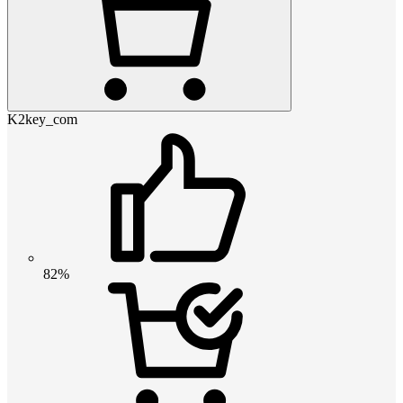
K2key_com
82%