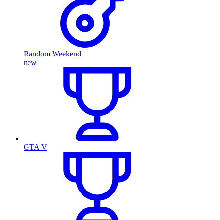
Random Weekend
new
GTA V