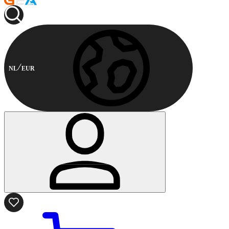
NL
EUR