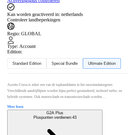
Activeringsgids controleren
Kan worden geactiveerd in:
netherlands
Controleer landbeperkingen
Regio
:
GLOBAL
Type
:
Account
Edition:
Standard Edition
Special Bundle
Ultimate Edition
Assetto Corsa is zeker een van de topkandidaten in het racesimulatorgenre.
Verschillende aandrijflijnen worden bijna perfect gesimuleerd, inclusief turbo- en
hybride systemen. Ook motorschade en transmissieschade worden ...
Meer lezen
G2A Plus
Pluspunten verdienen:
43