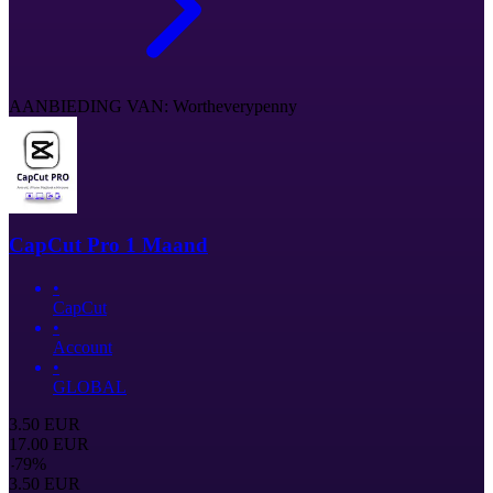
AANBIEDING VAN: Wortheverypenny
CapCut Pro 1 Maand
•
CapCut
•
Account
•
GLOBAL
3.50
EUR
17.00
EUR
-
79
%
3.50
EUR