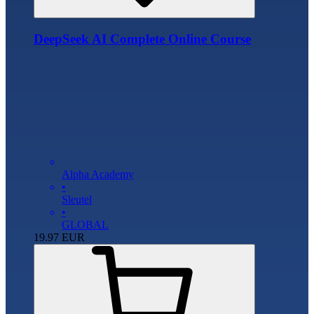
DeepSeek AI Complete Online Course
Alpha Academy
•
Sleutel
•
GLOBAL
19.97
EUR