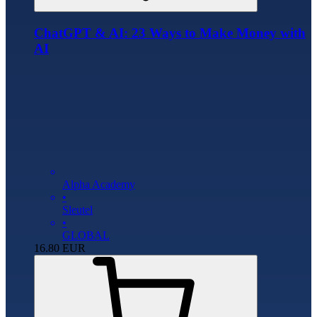
ChatGPT & AI: 23 Ways to Make Money with
AI
Alpha Academy
•
Sleutel
•
GLOBAL
16.80
EUR