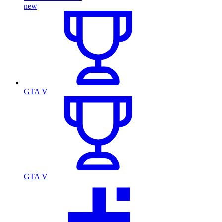
new
GTA V
GTA V