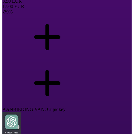
3.50
EUR
17.00
EUR
-
79
%
AANBIEDING VAN: Cupidkey