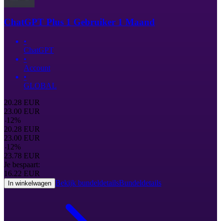
ChatGPT Plus 1 Gebruiker 1 Maand
•
ChatGPT
•
Account
•
GLOBAL
20.28
EUR
23.00
EUR
-
12
%
20.28
EUR
23.00
EUR
-
12
%
23.78
EUR
Je bespaart:
16.22
EUR
Bekijk bundeldetails
Bundeldetails
In winkelwagen