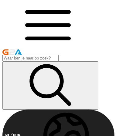
NL
EUR