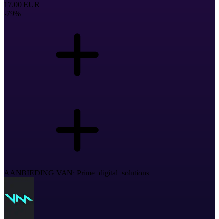
17.00
EUR
-
79
%
AANBIEDING VAN: Prime_digital_solutions