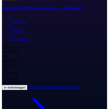
Voicemod PRO Subscription - 1 Maand
•
Voicemod
•
Sleutel
•
GLOBAL
4.49
EUR
4.72
EUR
-
5
%
4.49
EUR
4.72
EUR
-
5
%
7.99
EUR
Je bespaart:
13.73
EUR
Bekijk bundeldetails
Bundeldetails
In winkelwagen