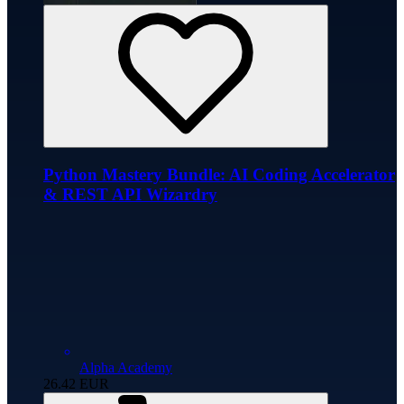
Python Mastery Bundle: AI Coding Accelerator
& REST API Wizardry
Alpha Academy
26.42
EUR