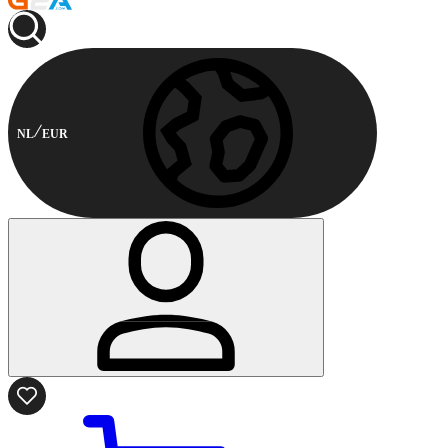
NL
EUR