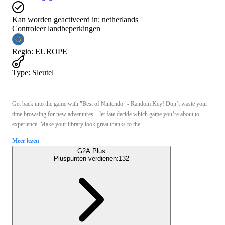
Kan worden geactiveerd in:
netherlands
Controleer landbeperkingen
Regio
:
EUROPE
Type
:
Sleutel
Get back into the game with "Best of Nintendo" - Random Key! Don’t waste your
time browsing for new adventures – let fate decide which game you’re about to
experience. Make your library look great thanks to the ...
Meer lezen
G2A Plus
Pluspunten verdienen:
132