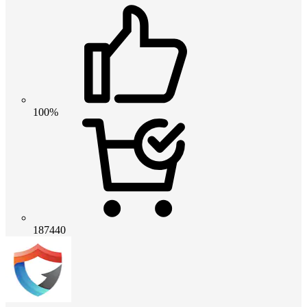
100%
187440