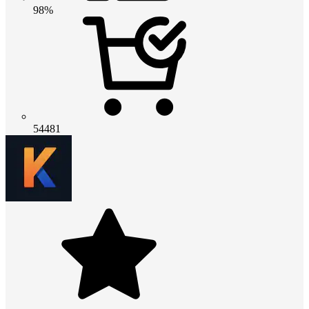
98%
54481