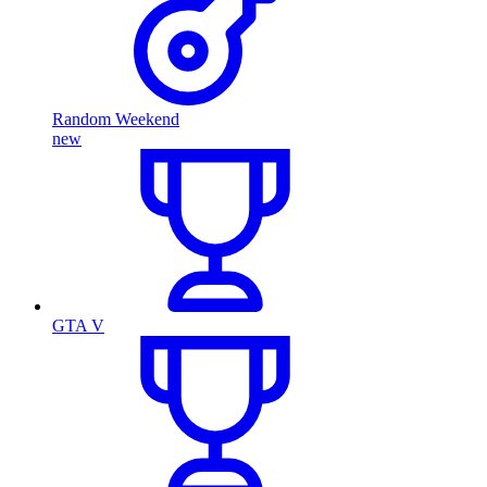
Random Weekend
new
GTA V