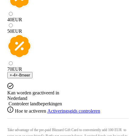
40
EUR
50
EUR
70
EUR
+
-4
+
-8
meer
Kan worden geactiveerd in
Nederland
Controleer landbeperkingen
Hoe te activeren
Activeringsgids controleren
Take advantage of the pre-paid Blizzard Gift Card to conveniently add 100 EUR to