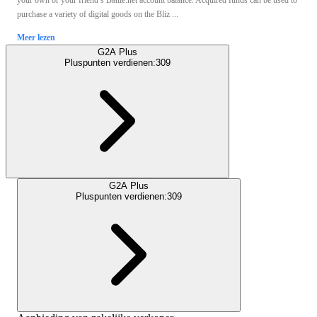
your own or your friend’s Battle.net account balance. Acquired funds can be used to
purchase a variety of digital goods on the Bliz ...
Meer lezen
G2A Plus
Pluspunten verdienen:
309
G2A Plus
Pluspunten verdienen:
309