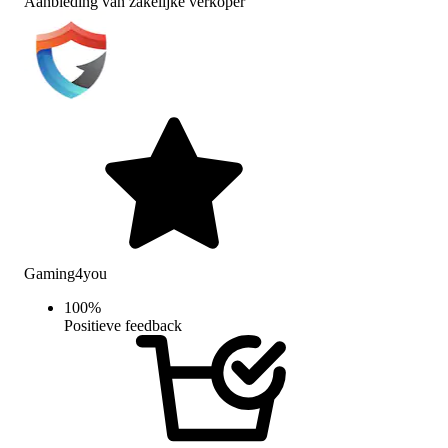
Aanbieding van zakelijke verkoper
Gaming4you
100
%
Positieve feedback