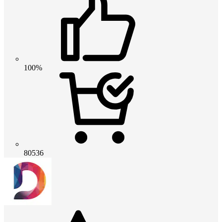
100%
80536