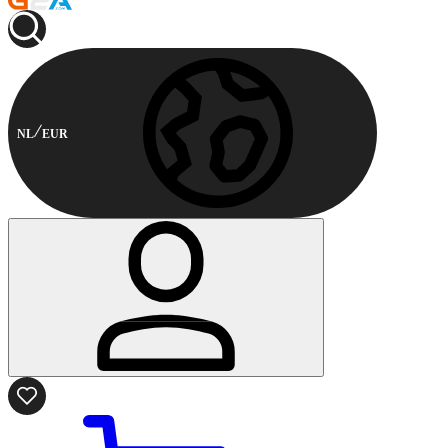
NL
EUR