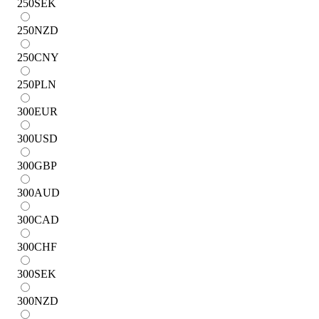
250
SEK
250
NZD
250
CNY
250
PLN
300
EUR
300
USD
300
GBP
300
AUD
300
CAD
300
CHF
300
SEK
300
NZD