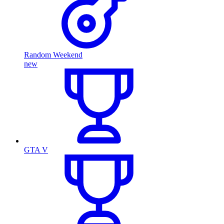
Random Weekend
new
GTA V