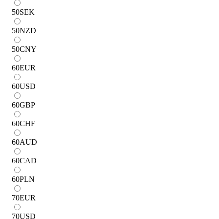
50
SEK
50
NZD
50
CNY
60
EUR
60
USD
60
GBP
60
CHF
60
AUD
60
CAD
60
PLN
70
EUR
70
USD