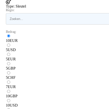
Type
:
Sleutel
Regio:
Bedrag:
10
EUR
5
USD
5
EUR
5
GBP
5
CHF
7
EUR
10
GBP
10
USD