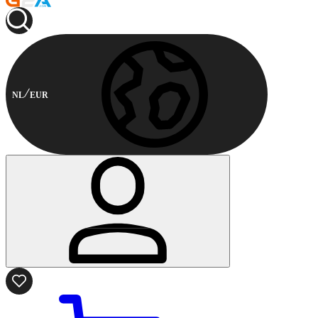
NL
EUR