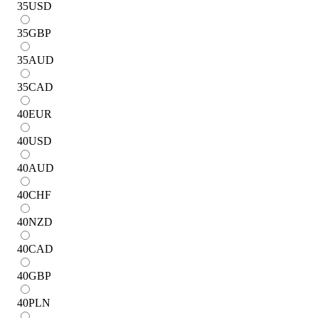
35
USD
35
GBP
35
AUD
35
CAD
40
EUR
40
USD
40
AUD
40
CHF
40
NZD
40
CAD
40
GBP
40
PLN