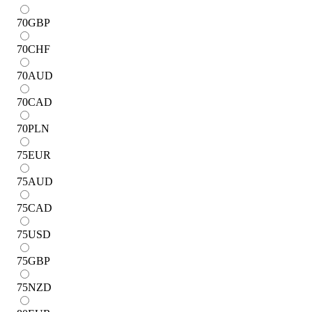
70
GBP
70
CHF
70
AUD
70
CAD
70
PLN
75
EUR
75
AUD
75
CAD
75
USD
75
GBP
75
NZD