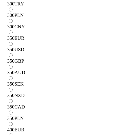
300
TRY
300
PLN
300
CNY
350
EUR
350
USD
350
GBP
350
AUD
350
SEK
350
NZD
350
CAD
350
PLN
400
EUR