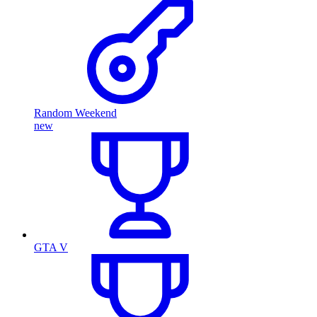
Random Weekend
new
GTA V