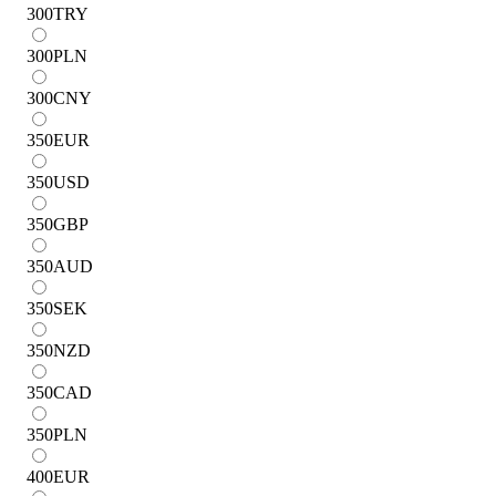
300
TRY
300
PLN
300
CNY
350
EUR
350
USD
350
GBP
350
AUD
350
SEK
350
NZD
350
CAD
350
PLN
400
EUR