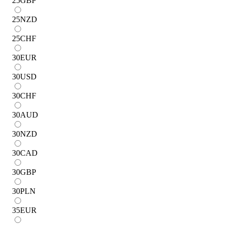
25
GBP
25
NZD
25
CHF
30
EUR
30
USD
30
CHF
30
AUD
30
NZD
30
CAD
30
GBP
30
PLN
35
EUR