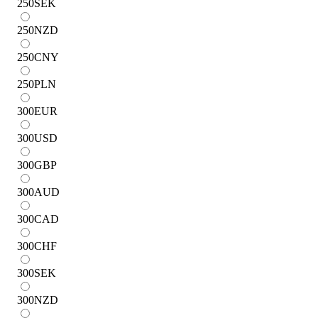
250
SEK
250
NZD
250
CNY
250
PLN
300
EUR
300
USD
300
GBP
300
AUD
300
CAD
300
CHF
300
SEK
300
NZD