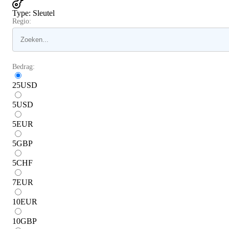
Type
:
Sleutel
Regio:
Bedrag:
25
USD
5
USD
5
EUR
5
GBP
5
CHF
7
EUR
10
EUR
10
GBP