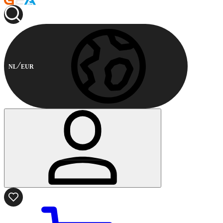
NL
EUR