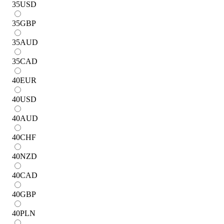
35
USD
35
GBP
35
AUD
35
CAD
40
EUR
40
USD
40
AUD
40
CHF
40
NZD
40
CAD
40
GBP
40
PLN