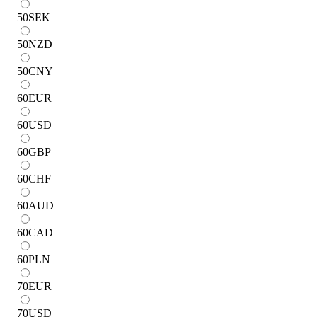
50
SEK
50
NZD
50
CNY
60
EUR
60
USD
60
GBP
60
CHF
60
AUD
60
CAD
60
PLN
70
EUR
70
USD