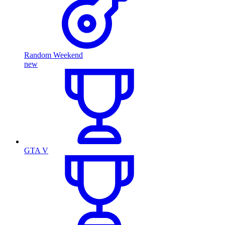
Random Weekend
new
GTA V