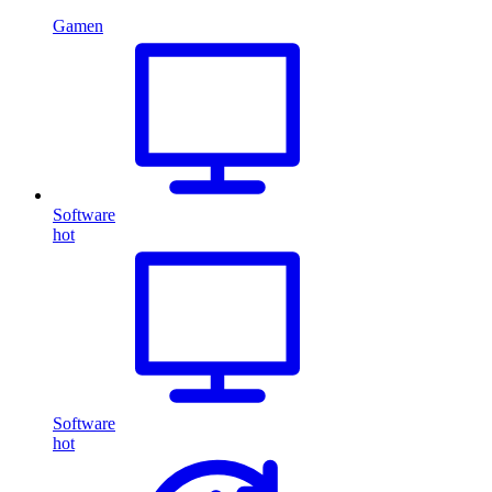
Gamen
Software
hot
Software
hot