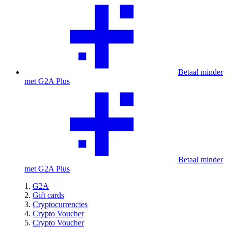
Betaal minder
met G2A Plus
Betaal minder
met G2A Plus
G2A
Gift cards
Cryptocurrencies
Crypto Voucher
Crypto Voucher