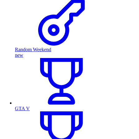
Random Weekend
new
GTA V