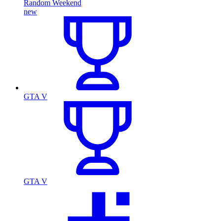
Random Weekend
new
GTA V
GTA V