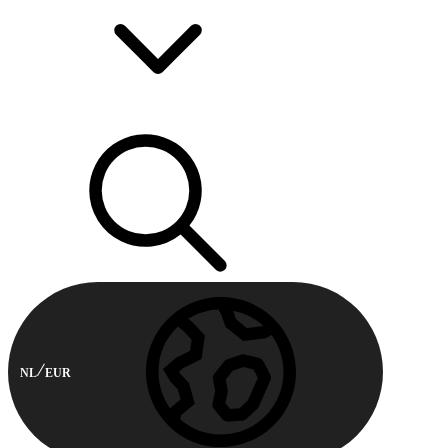
NL
EUR