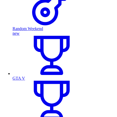
Random Weekend
new
GTA V