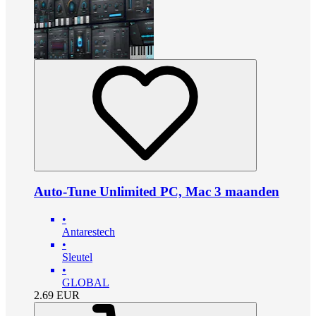
Auto-Tune Unlimited PC, Mac 3 maanden
•
Antarestech
•
Sleutel
•
GLOBAL
2.69
EUR