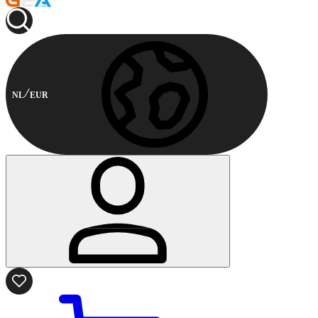
NL
EUR