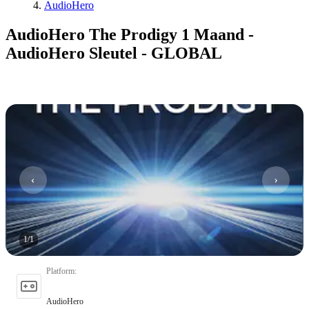
AudioHero
AudioHero The Prodigy 1 Maand -
AudioHero Sleutel - GLOBAL
1
/
1
Platform
:
AudioHero