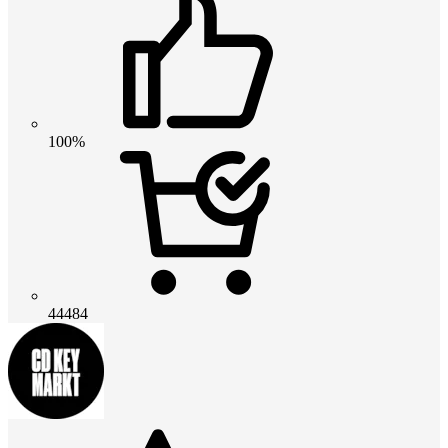
100%
44484