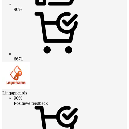
90%
6671
Linqappcards
90%
Positieve feedback