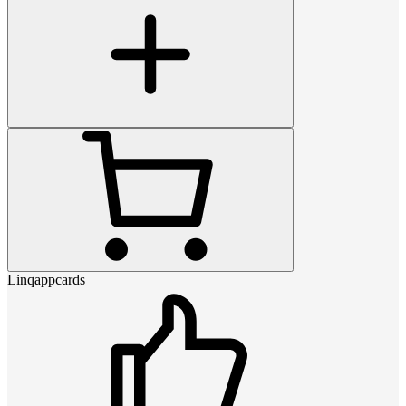
Linqappcards