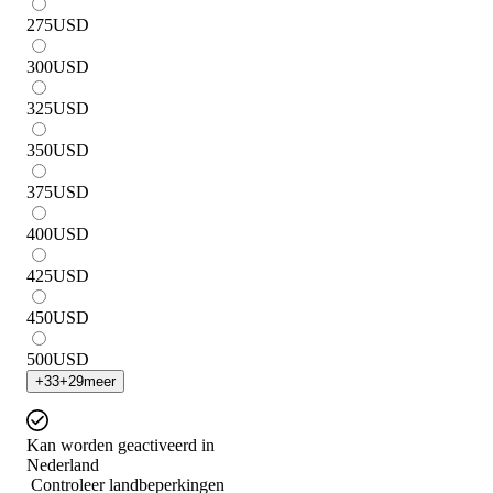
275
USD
300
USD
325
USD
350
USD
375
USD
400
USD
425
USD
450
USD
500
USD
+
33
+
29
meer
Kan worden geactiveerd in
Nederland
Controleer landbeperkingen