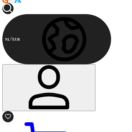
NL
EUR