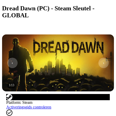
Dread Dawn (PC) - Steam Sleutel -
GLOBAL
1
/
13
Platform
:
Steam
Activeringsgids controleren