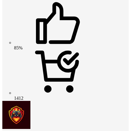
85%
1412