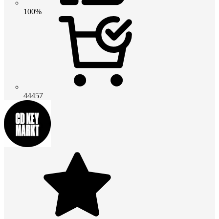
100%
44457