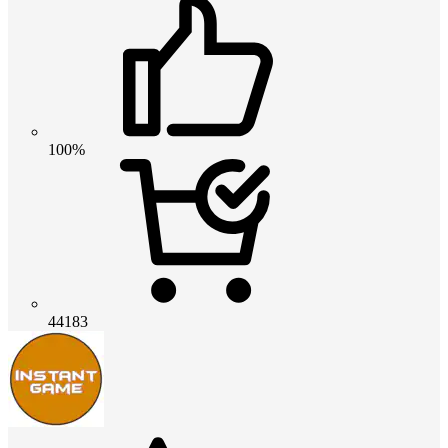
100%
44183