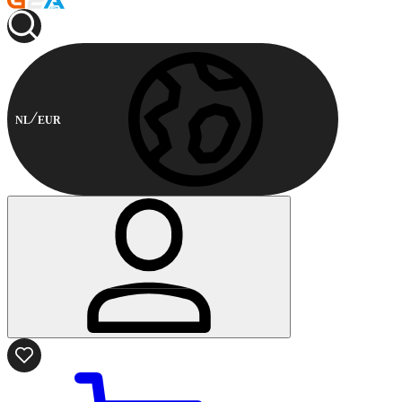
NL
EUR