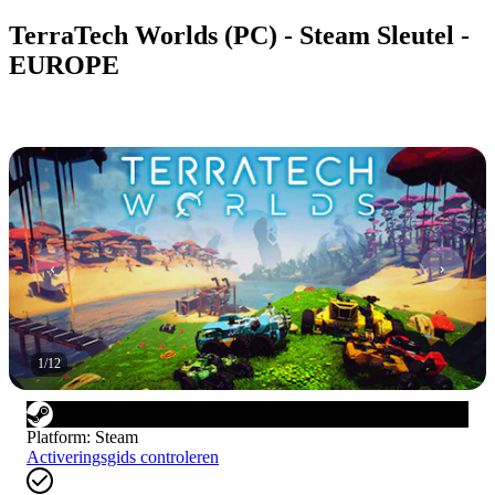
TerraTech Worlds (PC) - Steam Sleutel -
EUROPE
1
/
12
Platform
:
Steam
Activeringsgids controleren