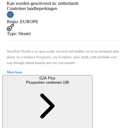
Kan worden geactiveerd in:
netherlands
Controleer landbeperkingen
Regio
:
EUROPE
Type
:
Sleutel
TerraTech Worlds is an open-world, survival craft builder, set on an uncharted alien
planet. As a freelance Prospector, you’ll explore, mine, build, craft and battle your
way through natural hazards and very real enemies ...
Meer lezen
G2A Plus
Pluspunten verdienen:
198