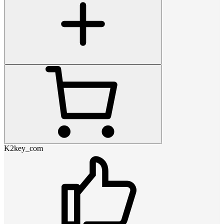
K2key_com