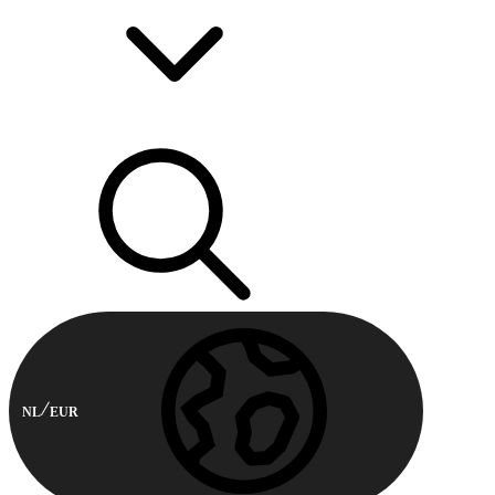
NL
EUR