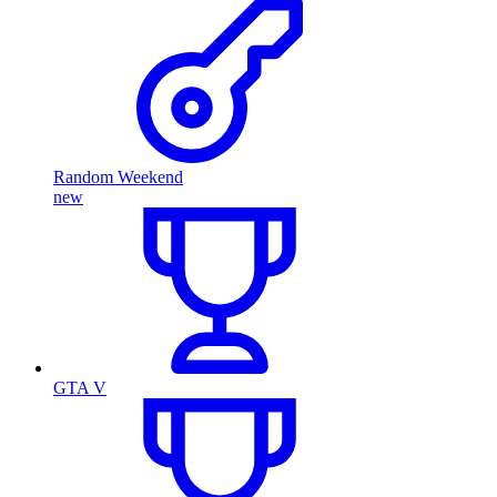
Random Weekend
new
GTA V