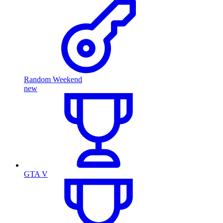
Random Weekend
new
GTA V