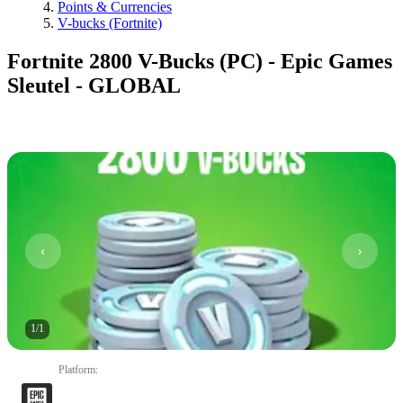
Points & Currencies
V-bucks (Fortnite)
Fortnite 2800 V-Bucks (PC) - Epic Games
Sleutel - GLOBAL
1
/
1
Platform
: