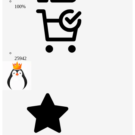
100%
25942