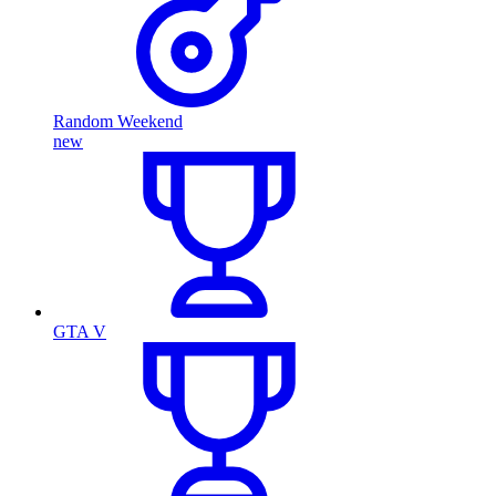
Random Weekend
new
GTA V