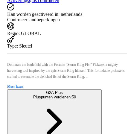
Activeringsgids controleren
Kan worden geactiveerd in:
netherlands
Controleer landbeperkingen
Regio
:
GLOBAL
Type
:
Sleutel
Dominate the battlefield with the Fortnite "Storm King Fist" Pickaxe, a mighty
harvesting tool inspired by the epic Storm King himself. This formidable pickaxe is
crafted to resemble the clenched fist of the Storm King, ...
Meer lezen
G2A Plus
Pluspunten verdienen:
50