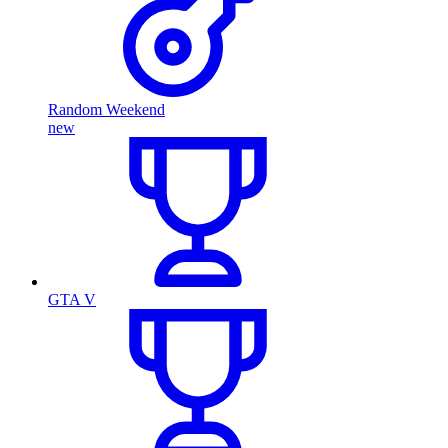
Random Weekend
new
GTA V