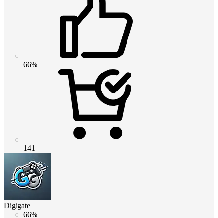
66%
141
Digigate
66%