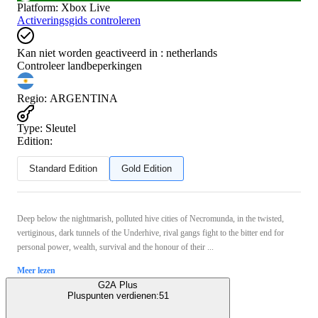
Platform
:
Xbox Live
Activeringsgids controleren
Kan niet worden geactiveerd in :
netherlands
Controleer landbeperkingen
Regio
:
ARGENTINA
Type
:
Sleutel
Edition:
Standard Edition
Gold Edition
Deep below the nightmarish, polluted hive cities of Necromunda, in the twisted,
vertiginous, dark tunnels of the Underhive, rival gangs fight to the bitter end for
personal power, wealth, survival and the honour of their ...
Meer lezen
G2A Plus
Pluspunten verdienen:
51