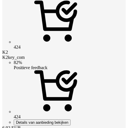
424
K2
K2key_com
82%
Positieve feedback
424
Details van aanbieding bekijken
6.92
EUR