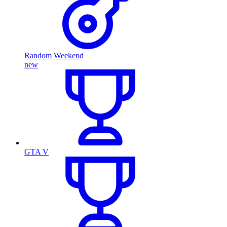
Random Weekend
new
GTA V