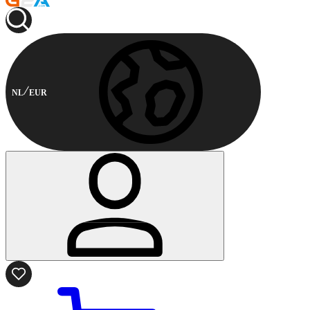
NL
EUR