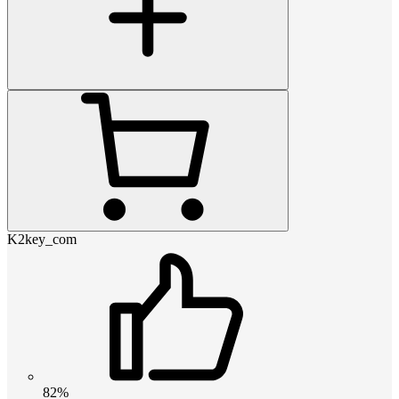
K2key_com
82%