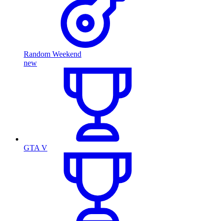
Random Weekend
new
GTA V