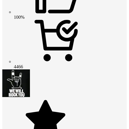
100%
4466