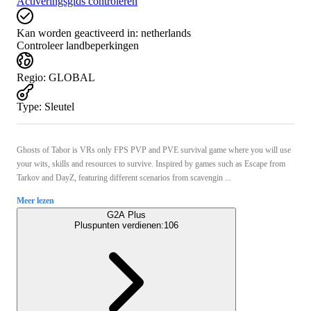
Activeringsgids controleren
Kan worden geactiveerd in:
netherlands
Controleer landbeperkingen
Regio
:
GLOBAL
Type
:
Sleutel
Ghosts of Tabor is VRs only FPS PVP and PVE survival game where you will use
your wits, skills and resources to survive. Inspired by games such as Escape from
Tarkov and DayZ, featuring different scenarios from scavengin ...
Meer lezen
G2A Plus
Pluspunten verdienen:
106