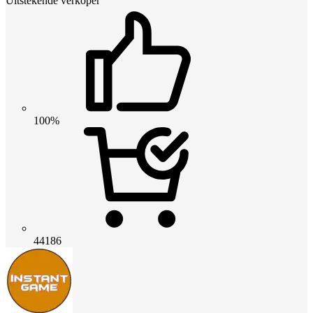
Uitstekende verkoper
100%
44186