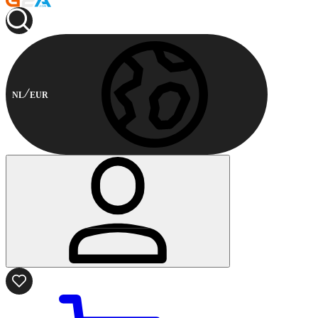
NL
EUR