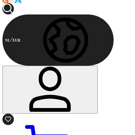
NL
EUR