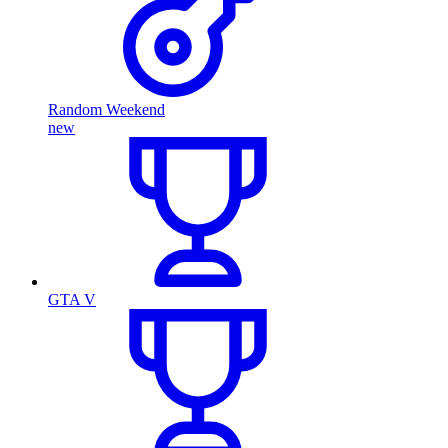
Random Weekend
new
GTA V