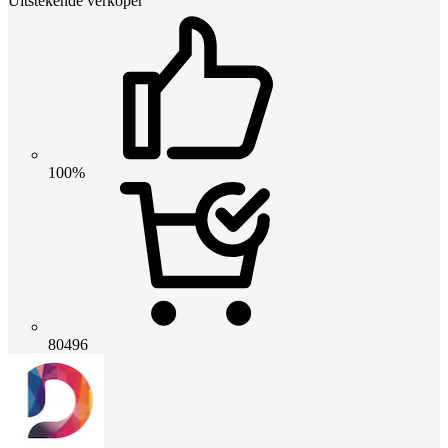
Uitstekende verkoper
100%
80496