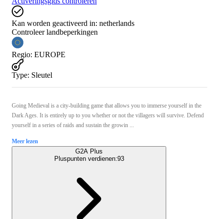
Activeringsgids controleren
Kan worden geactiveerd in:
netherlands
Controleer landbeperkingen
Regio
:
EUROPE
Type
:
Sleutel
Going Medieval is a city-building game that allows you to immerse yourself in the
Dark Ages. It is entirely up to you whether or not the villagers will survive. Defend
yourself in a series of raids and sustain the growin ...
Meer lezen
G2A Plus
Pluspunten verdienen:
93