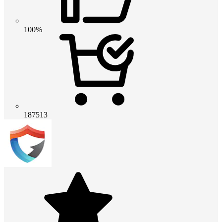
100%
187513