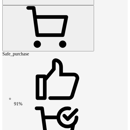
Safe_purchase
91%