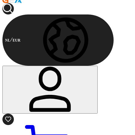
NL
EUR