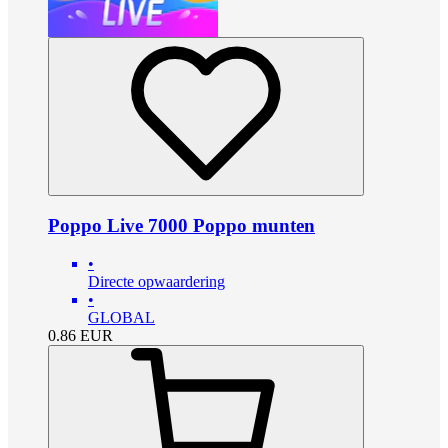
Poppo Live 7000 Poppo munten
•
Directe opwaardering
•
GLOBAL
0.86
EUR