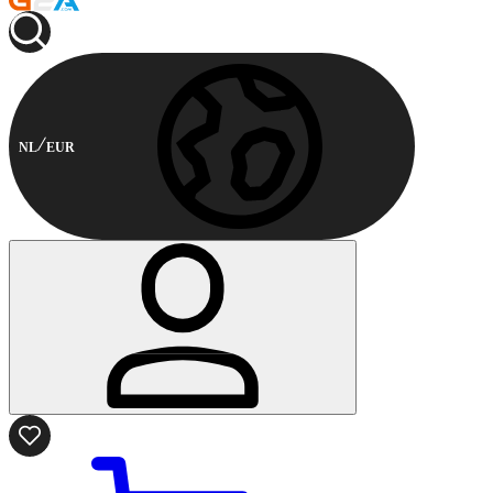
NL
EUR