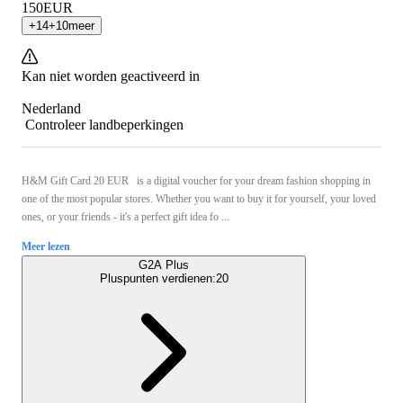
150
EUR
+
14
+
10
meer
Kan niet worden geactiveerd in
Nederland
Controleer landbeperkingen
H&M Gift Card 20 EUR is a digital voucher for your dream fashion shopping in
one of the most popular stores. Whether you want to buy it for yourself, your loved
ones, or your friends - it's a perfect gift idea fo ...
Meer lezen
G2A Plus
Pluspunten verdienen:
20