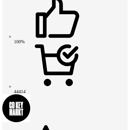
100%
44414