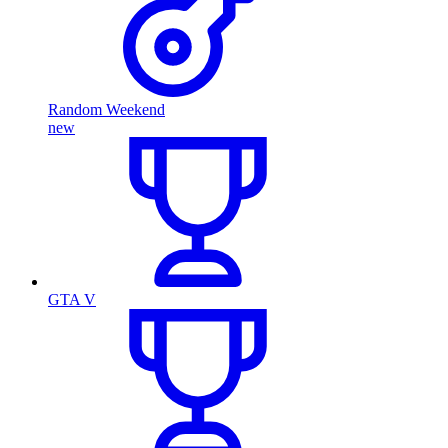
Random Weekend
new
GTA V