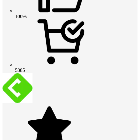
100%
5385