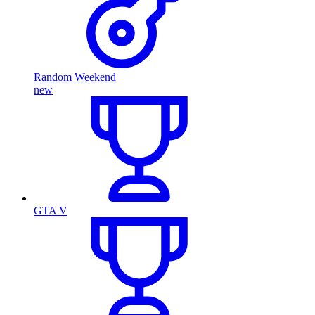
Random Weekend
new
GTA V