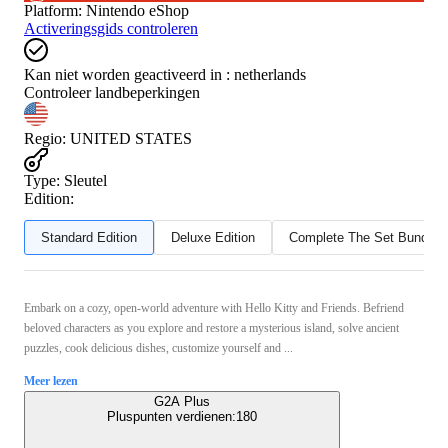
Platform
:
Nintendo eShop
Activeringsgids controleren
Kan niet worden geactiveerd in :
netherlands
Controleer landbeperkingen
Regio
:
UNITED STATES
Type
:
Sleutel
Edition:
Standard Edition
Deluxe Edition
Complete The Set Bundle
Embark on a cozy, open-world adventure with Hello Kitty and Friends. Befriend
beloved characters as you explore and restore a mysterious island, solve ancient
puzzles, cook delicious dishes, customize yourself and ...
Meer lezen
G2A Plus
Pluspunten verdienen:
180