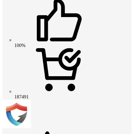
100%
187491