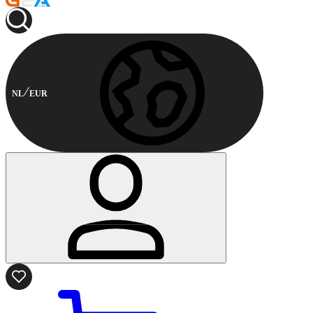
NL
EUR