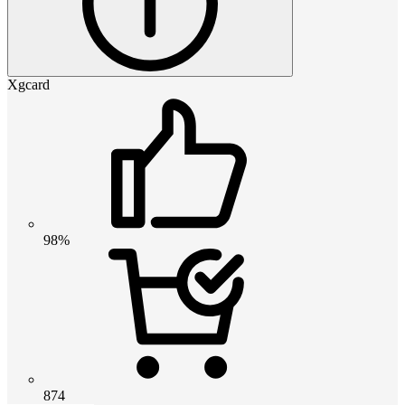
Xgcard
98%
874