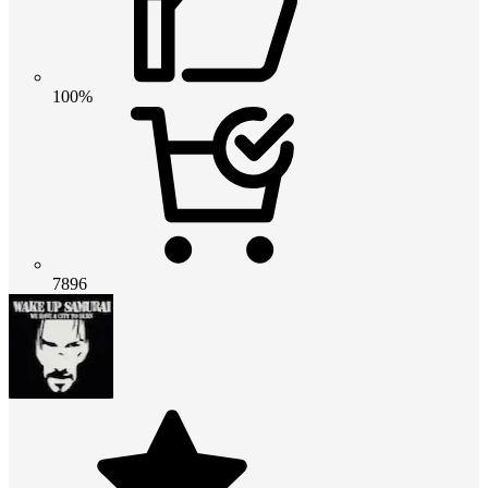
100%
7896