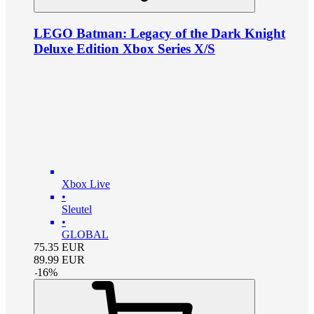
LEGO Batman: Legacy of the Dark Knight
Deluxe Edition Xbox Series X/S
Xbox Live
•
Sleutel
•
GLOBAL
75.35
EUR
89.99
EUR
-
16
%