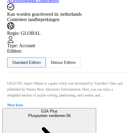
Activeringsgids controleren
Kan worden geactiveerd in:
netherlands
Controleer landbeperkingen
Regio
:
GLOBAL
Type
:
Account
Edition:
Standard Edition
Deluxe Edition
LEGO DC Super-Villains is a game which was developed by Traveller's Tales and
published by Warner Bros. Interactive Entertainment. Here, you can enjoy a
delightful mixture of puzzle-solving, platforming, and combat, and ...
Meer lezen
G2A Plus
Pluspunten verdienen:
56