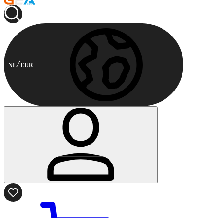
NL
EUR