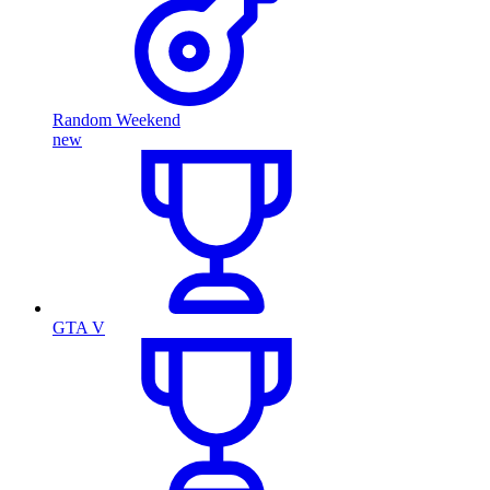
Random Weekend
new
GTA V