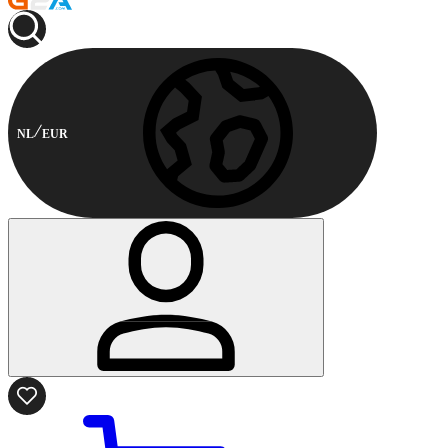
NL
EUR