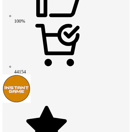
100%
44154