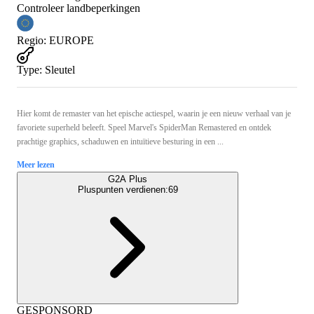
Controleer landbeperkingen
Regio
:
EUROPE
Type
:
Sleutel
Hier komt de remaster van het epische actiespel, waarin je een nieuw verhaal van je
favoriete superheld beleeft. Speel Marvel's SpiderMan Remastered en ontdek
prachtige graphics, schaduwen en intuïtieve besturing in een ...
Meer lezen
G2A Plus
Pluspunten verdienen:
69
GESPONSORD