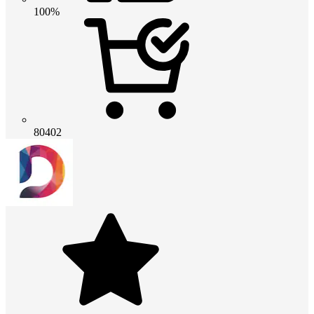
100%
80402