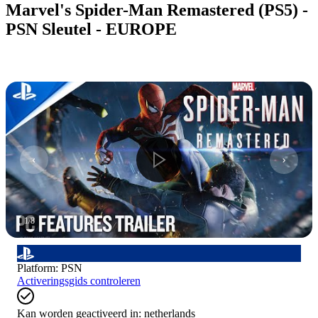
Marvel's Spider-Man Remastered (PS5) -
PSN Sleutel - EUROPE
1
/
8
Platform
:
PSN
Activeringsgids controleren
Kan worden geactiveerd in:
netherlands