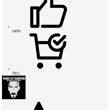
100%
7851