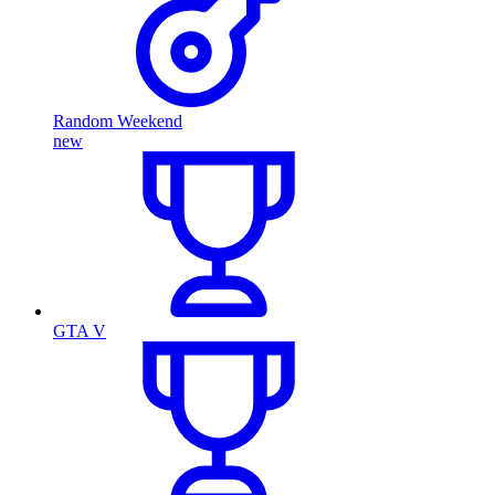
Random Weekend
new
GTA V