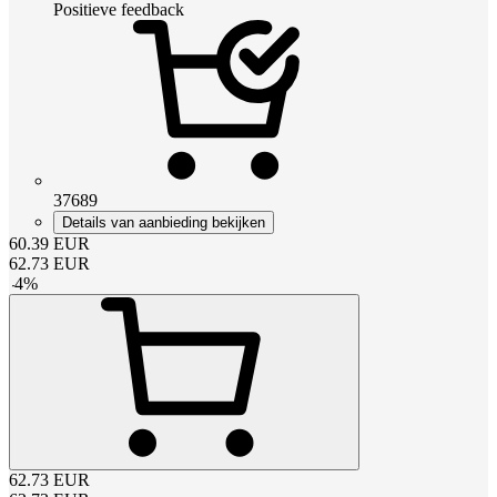
Positieve feedback
37689
Details van aanbieding bekijken
60.39
EUR
62.73
EUR
-
4
%
62.73
EUR