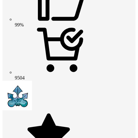
99%
9504