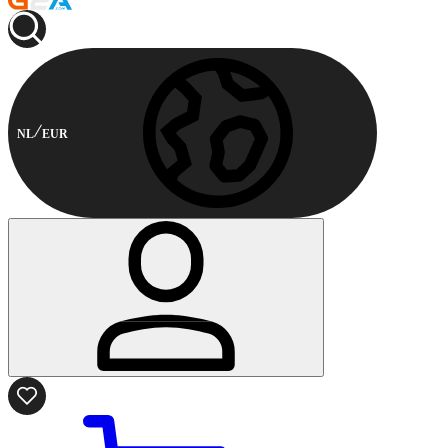
NL
EUR