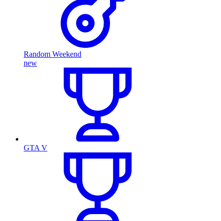
Random Weekend
new
GTA V