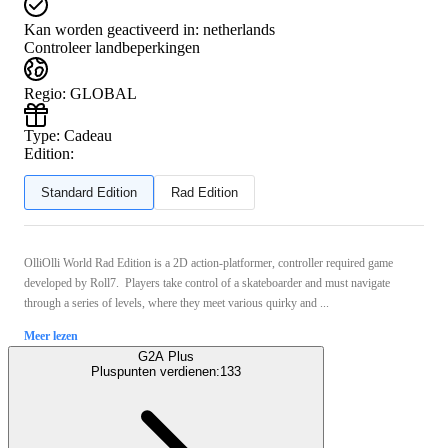
Kan worden geactiveerd in:
netherlands
Controleer landbeperkingen
Regio
:
GLOBAL
Type
:
Cadeau
Edition:
Standard Edition
Rad Edition
OlliOlli World Rad Edition is a 2D action-platformer, controller required game
developed by Roll7. Players take control of a skateboarder and must navigate
through a series of levels, where they meet various quirky and ...
Meer lezen
G2A Plus
Pluspunten verdienen:
133