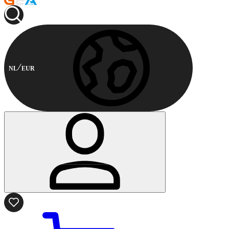
NL
EUR