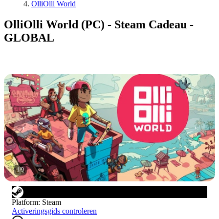
OlliOlli World
OlliOlli World (PC) - Steam Cadeau -
GLOBAL
1
/
9
Platform
:
Steam
Activeringsgids controleren