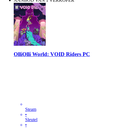
AANBOD VAN 1 VERKOPER
OlliOlli World: VOID Riders PC
Steam
•
Sleutel
•