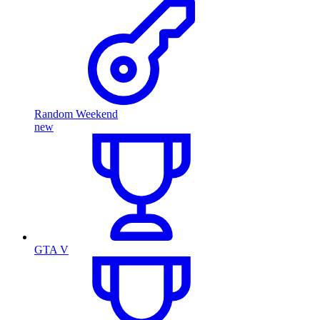
Random Weekend
new
GTA V