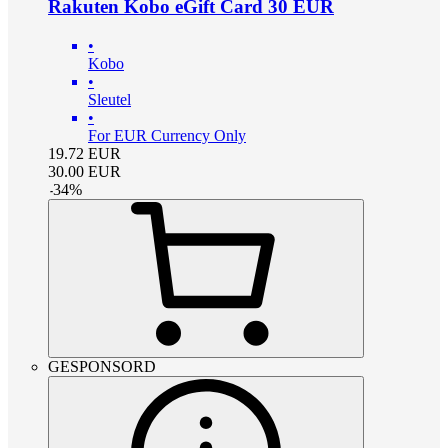
Rakuten Kobo eGift Card 30 EUR
•
Kobo
•
Sleutel
•
For EUR Currency Only
19.72
EUR
30.00
EUR
-
34
%
GESPONSORD