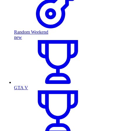
Random Weekend
new
GTA V