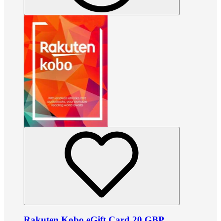
Rakuten Kobo eGift Card 20 GBP