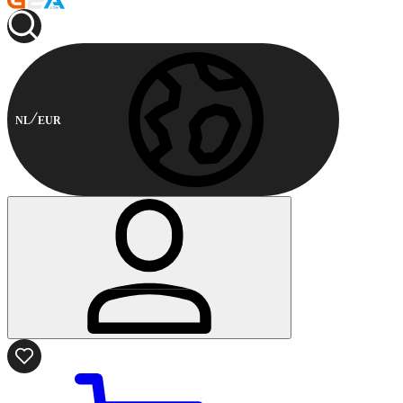
NL
EUR