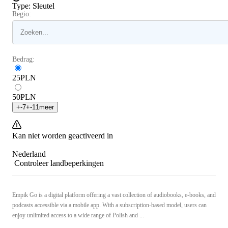
Type
:
Sleutel
Regio:
Bedrag:
25
PLN
50
PLN
+
-7
+
-11
meer
Kan niet worden geactiveerd in
Nederland
Controleer landbeperkingen
Empik Go is a digital platform offering a vast collection of audiobooks, e-books, and
podcasts accessible via a mobile app. With a subscription-based model, users can
enjoy unlimited access to a wide range of Polish and ...