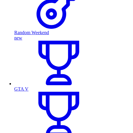
Random Weekend
new
GTA V