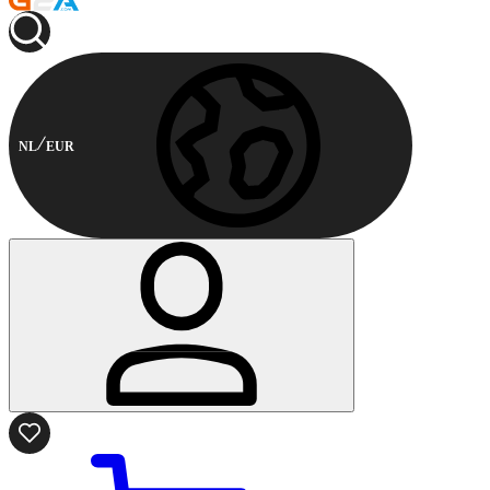
NL
EUR