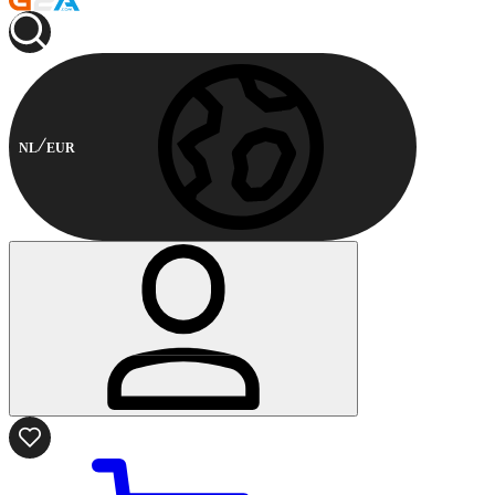
NL
EUR