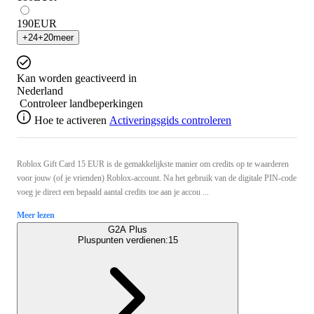
190
EUR
+
24
+
20
meer
Kan worden geactiveerd in
Nederland
Controleer landbeperkingen
Hoe te activeren
Activeringsgids controleren
Roblox Gift Card 15 EUR is de gemakkelijkste manier om credits op te waarderen
voor jouw (of je vrienden) Roblox-account. Na het gebruik van de digitale PIN-code
voeg je direct een bepaald aantal credits toe aan je accou ...
Meer lezen
G2A Plus
Pluspunten verdienen:
15