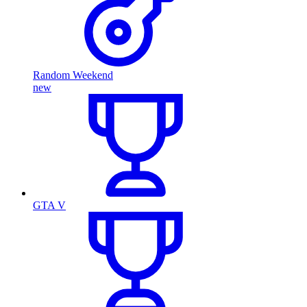
Random Weekend
new
GTA V