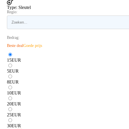
Type
:
Sleutel
Regio:
Bedrag:
Beste deal
Goede prijs
15
EUR
5
EUR
8
EUR
10
EUR
20
EUR
25
EUR
30
EUR