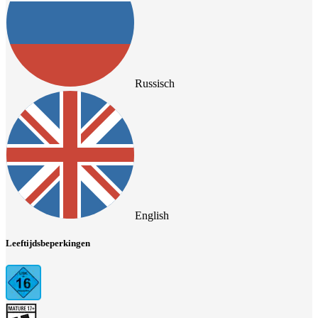
Russisch
English
Leeftijdsbeperkingen