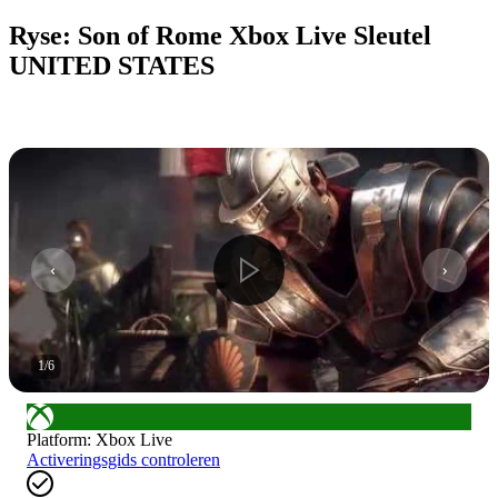
Ryse: Son of Rome Xbox Live Sleutel
UNITED STATES
1
/
6
Platform
:
Xbox Live
Activeringsgids controleren