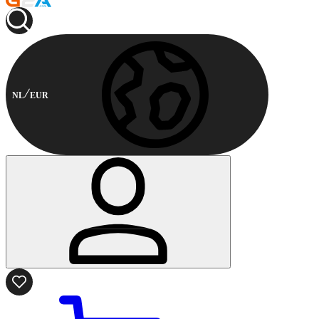
NL
EUR