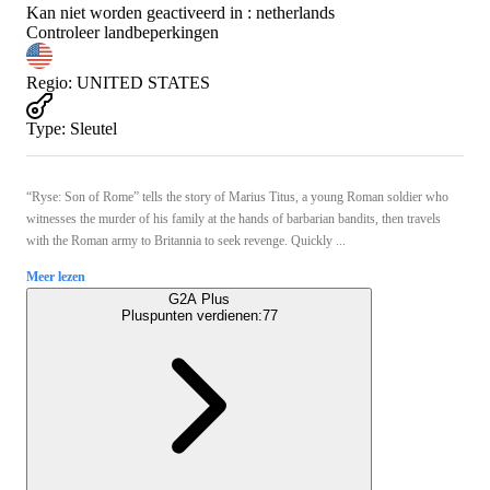
Kan niet worden geactiveerd in :
netherlands
Controleer landbeperkingen
Regio
:
UNITED STATES
Type
:
Sleutel
“Ryse: Son of Rome” tells the story of Marius Titus, a young Roman soldier who
witnesses the murder of his family at the hands of barbarian bandits, then travels
with the Roman army to Britannia to seek revenge. Quickly ...
Meer lezen
G2A Plus
Pluspunten verdienen:
77