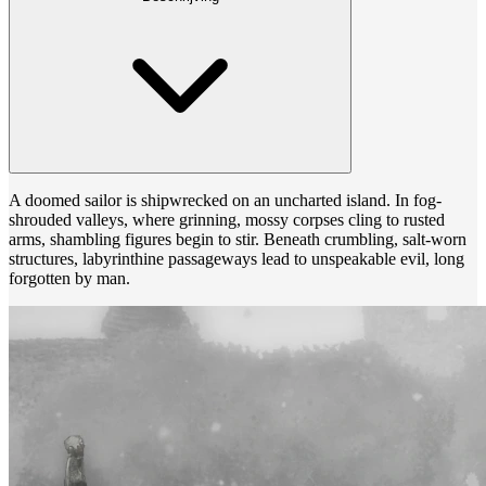
A doomed sailor is shipwrecked on an uncharted island. In fog-
shrouded valleys, where grinning, mossy corpses cling to rusted
arms, shambling figures begin to stir. Beneath crumbling, salt-worn
structures, labyrinthine passageways lead to unspeakable evil, long
forgotten by man.