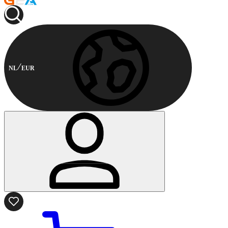
NL
EUR