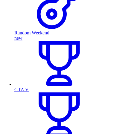
Random Weekend
new
GTA V