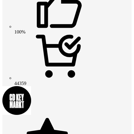
100%
44359