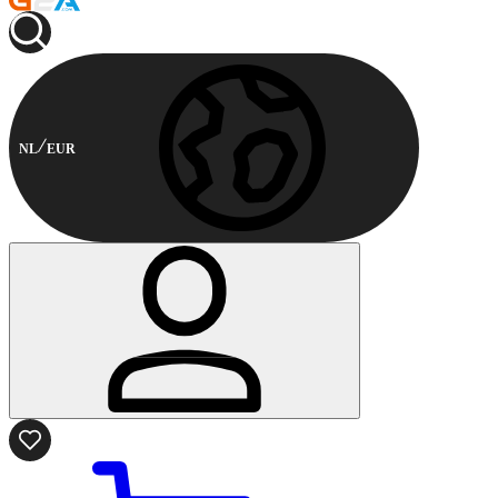
NL
EUR