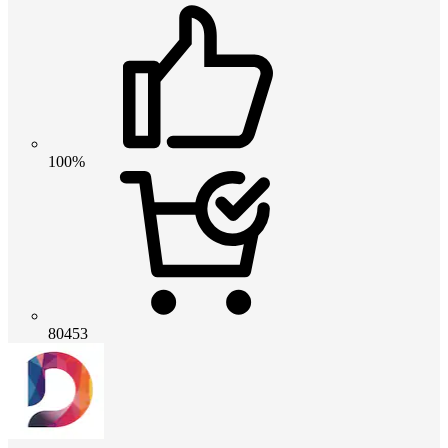
100%
80453