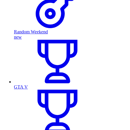
Random Weekend
new
GTA V