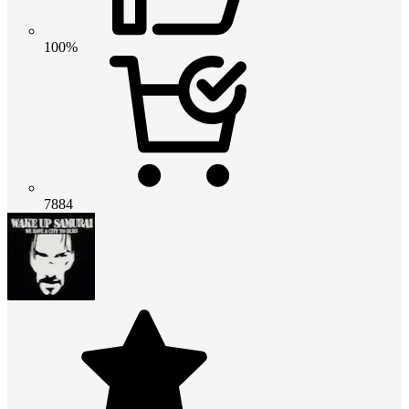
100%
7884