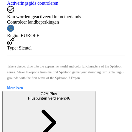
Activeringsgids controleren
Kan worden geactiveerd in:
netherlands
Controleer landbeperkingen
Regio
:
EUROPE
Type
:
Sleutel
Take a deeper dive into the expansive world and colorful characters of the Splatoon
series. Make Inkopolis from the first Splatoon game your stomping (err...splatting?)
grounds with the first wave of the Splatoon 3 Expan ...
Meer lezen
G2A Plus
Pluspunten verdienen:
46