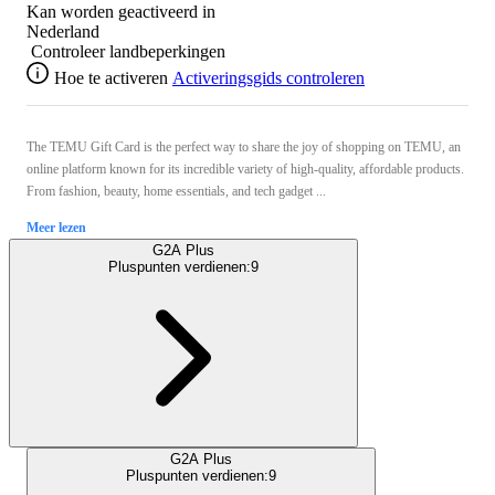
Kan worden geactiveerd in
Nederland
Controleer landbeperkingen
Hoe te activeren
Activeringsgids controleren
The TEMU Gift Card is the perfect way to share the joy of shopping on TEMU, an
online platform known for its incredible variety of high-quality, affordable products.
From fashion, beauty, home essentials, and tech gadget ...
Meer lezen
G2A Plus
Pluspunten verdienen:
9
G2A Plus
Pluspunten verdienen:
9