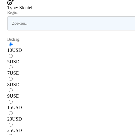
Type
:
Sleutel
Regio:
Bedrag:
10
USD
5
USD
7
USD
8
USD
9
USD
15
USD
20
USD
25
USD