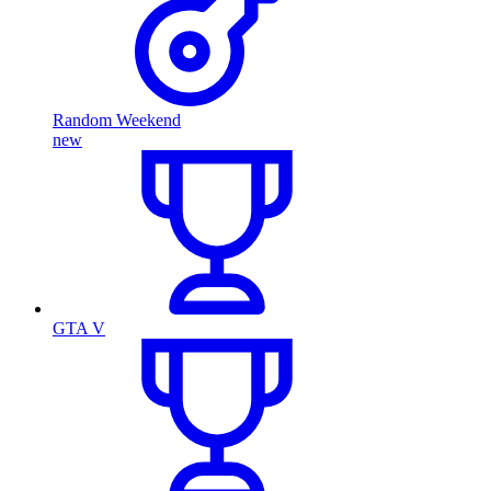
Random Weekend
new
GTA V