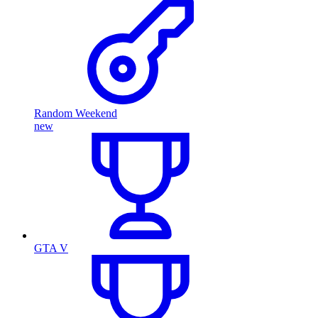
Random Weekend
new
GTA V