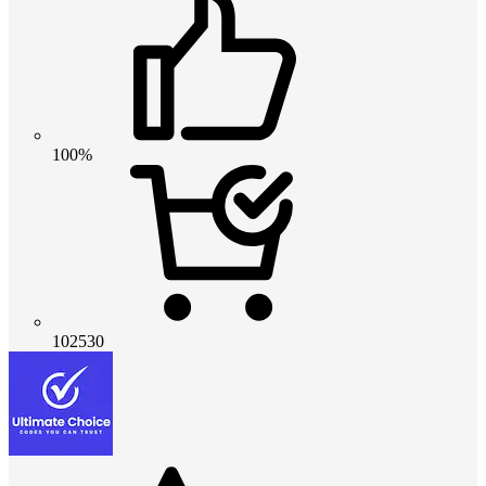
100%
102530