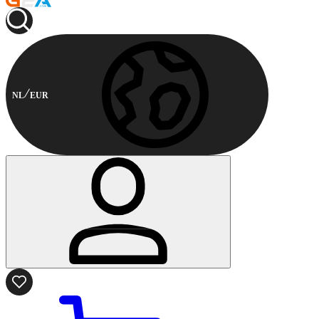
NL
EUR