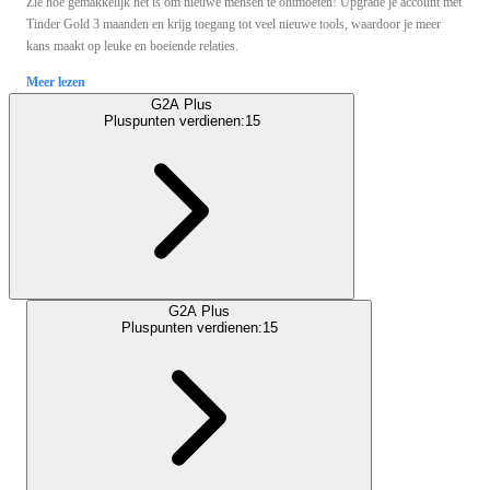
Zie hoe gemakkelijk het is om nieuwe mensen te ontmoeten! Upgrade je account met
Tinder Gold 3 maanden en krijg toegang tot veel nieuwe tools, waardoor je meer
kans maakt op leuke en boeiende relaties.
Meer lezen
G2A Plus
Pluspunten verdienen:
15
G2A Plus
Pluspunten verdienen:
15