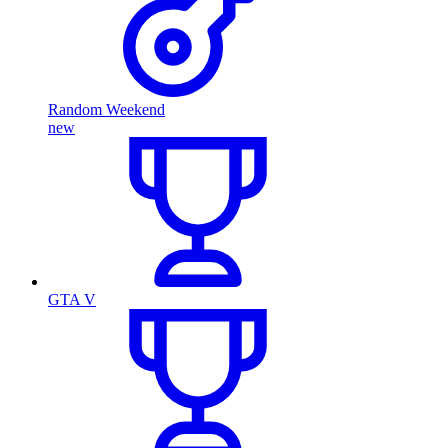
Random Weekend
new
GTA V