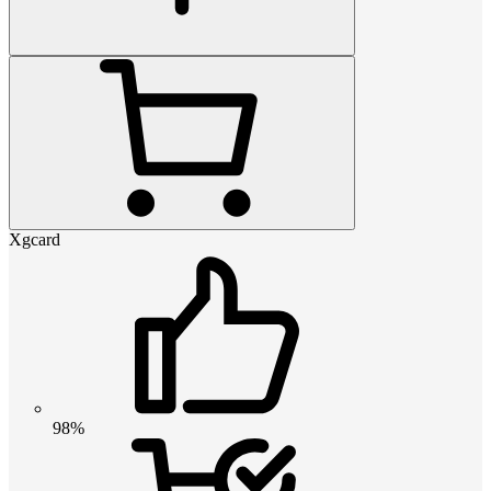
Xgcard
98%