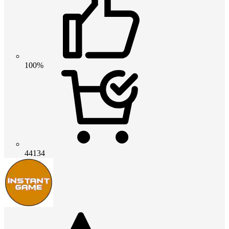
100%
44134