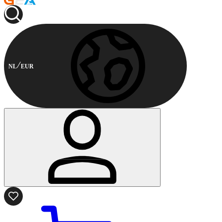
NL
EUR