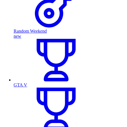
Random Weekend
new
GTA V