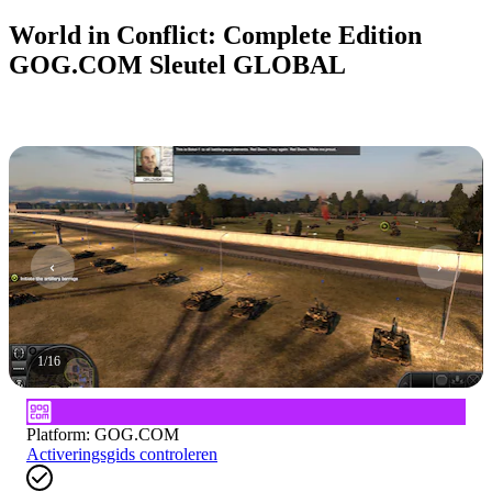
World in Conflict: Complete Edition
GOG.COM Sleutel GLOBAL
1
/
16
Platform
:
GOG.COM
Activeringsgids controleren