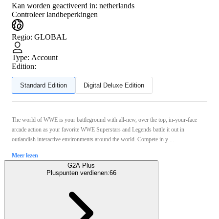
Kan worden geactiveerd in:
netherlands
Controleer landbeperkingen
Regio
:
GLOBAL
Type
:
Account
Edition:
Standard Edition
Digital Deluxe Edition
The world of WWE is your battleground with all-new, over the top, in-your-face
arcade action as your favorite WWE Superstars and Legends battle it out in
outlandish interactive environments around the world. Compete in y ...
Meer lezen
G2A Plus
Pluspunten verdienen:
66