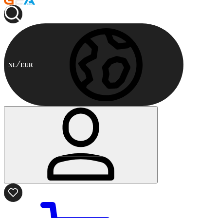
NL
EUR