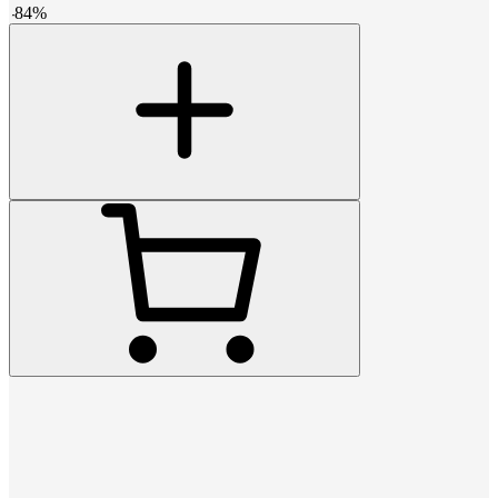
-
84
%