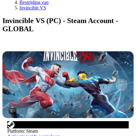
Bestrijding van
Invincible VS
Invincible VS (PC) - Steam Account -
GLOBAL
1
/
5
Platform
:
Steam