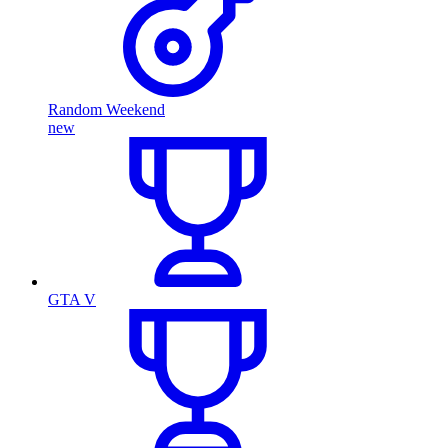
Random Weekend
new
GTA V