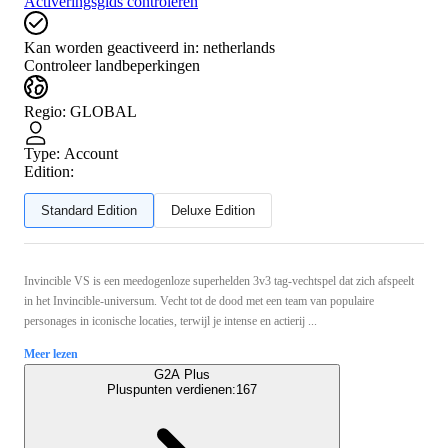
Activeringsgids controleren
Kan worden geactiveerd in:
netherlands
Controleer landbeperkingen
Regio
:
GLOBAL
Type
:
Account
Edition:
Standard Edition
Deluxe Edition
Invincible VS is een meedogenloze superhelden 3v3 tag-vechtspel dat zich afspeelt
in het Invincible-universum. Vecht tot de dood met een team van populaire
personages in iconische locaties, terwijl je intense en actierij ...
Meer lezen
G2A Plus
Pluspunten verdienen:
167