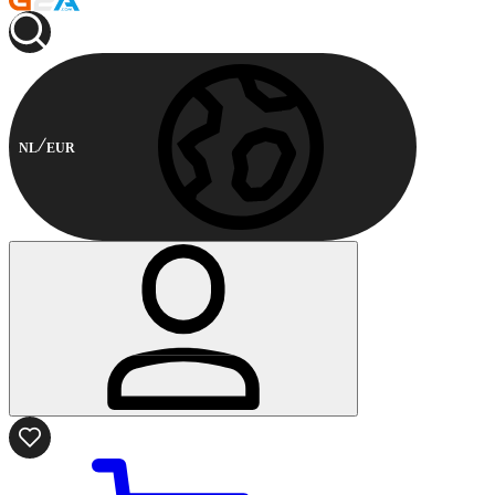
NL
EUR